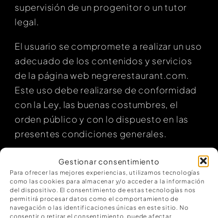
supervisión de un progenitor o un tutor
legal.
El usuario se compromete a realizar un uso
adecuado de los contenidos y servicios
de la página web negrerestaurant.com.
Este uso debe realizarse de conformidad
con la Ley, las buenas costumbres, el
orden público y con lo dispuesto en las
presentes condiciones generales.
Con carácter general, para la prestación
Gestionar consentimiento
de los servicios y el acceso a la
Para ofrecer las mejores experiencias, utilizamos tecnologías
como las cookies para almacenar y/o acceder a la información
información de la página web no se exige
del dispositivo. El consentimiento de estas tecnologías nos
permitirá procesar datos como el comportamiento de
la previa suscripción o registro del
navegación o las identificaciones únicas en este sitio. No
usuario. No obstante, Monaco Banti
consentir o retirar el consentimiento, puede afectar